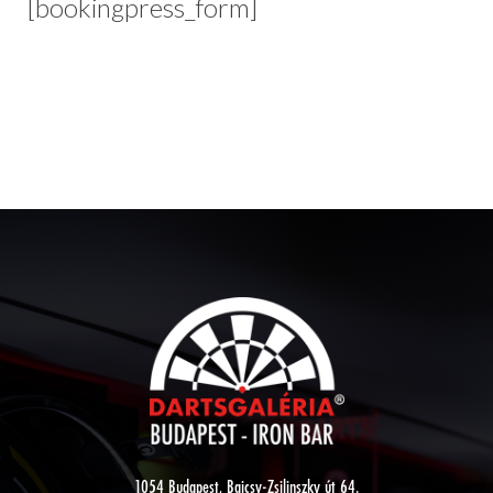
[bookingpress_form]
1054 Budapest, Bajcsy-Zsilinszky út 64.