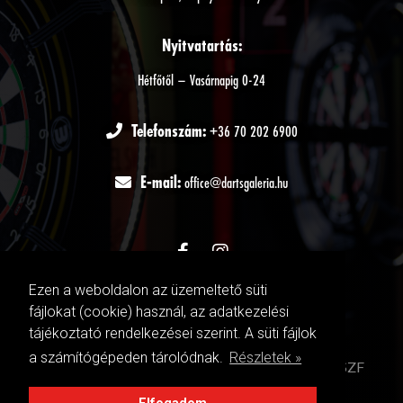
Nyitvatartás:
Hétfőtől – Vasárnapig 0-24
Telefonszám:
+36 70 202 6900
E-mail:
office@dartsgaleria.hu
Ezen a weboldalon az üzemeltető süti
fájlokat (cookie) használ, az adatkezelési
tájékoztató rendelkezései szerint. A süti fájlok
a számítógépeden tárolódnak.
Részletek »
DARTSGALERIA
©
Adatkezelési tájékoztató
|
ÁSZF
| Házirend