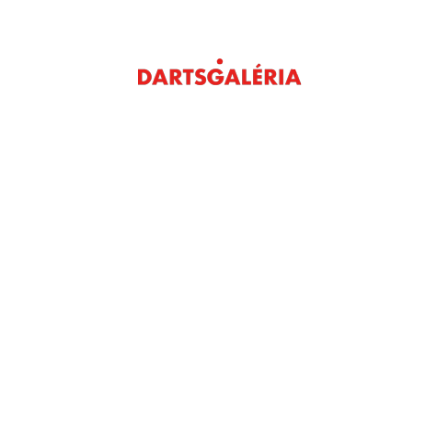
s
Rendezvény
Itallap & Snack
Galéri