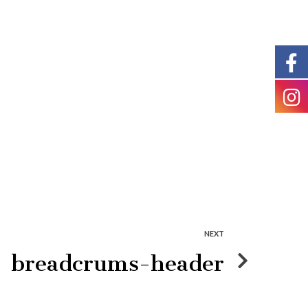
a
Karrier
Kapcsolat
NEXT
breadcrums-header