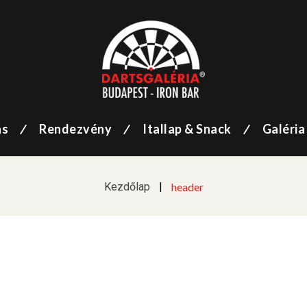
ás
Rendezvény
Itallap & Snack
Galéria
Kezdőlap
|
header