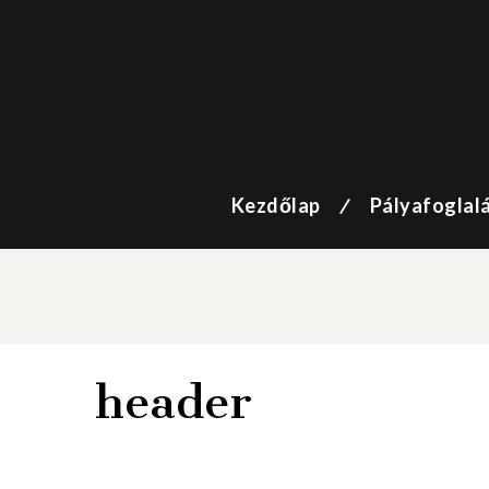
Kezdőlap
Pályafoglal
header